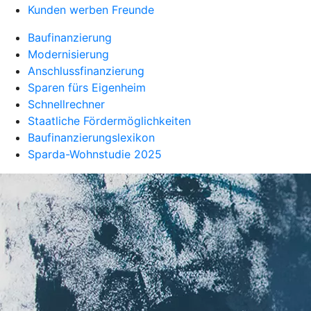
Kunden werben Freunde
Baufinanzierung
Modernisierung
Anschlussfinanzierung
Sparen fürs Eigenheim
Schnellrechner
Staatliche Fördermöglichkeiten
Baufinanzierungslexikon
Sparda-Wohnstudie 2025